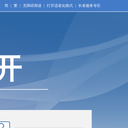
录
简
|
繁
|
无障碍阅读
|
打开适老化模式
|
长者服务专区
开