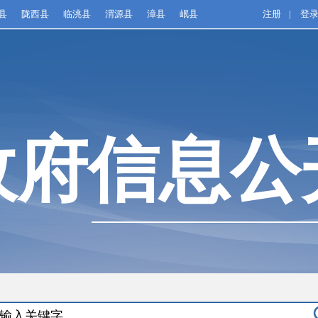
县
陇西县
临洮县
渭源县
漳县
岷县
注册
|
登
政府信息公