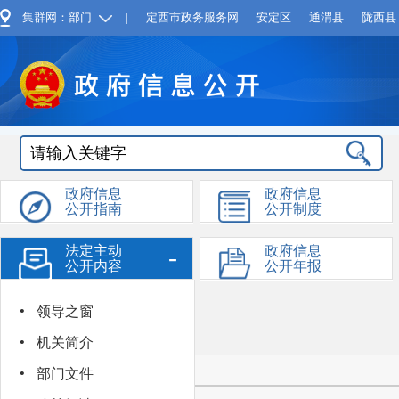
集群网：部门
|
定西市政务服务网
安定区
通渭县
陇西县
政府信息
政府信息
公开指南
公开制度
-
法定主动
政府信息
公开内容
公开年报
·
+
依申请公
领导之窗
开
·
机关简介
·
义务教育
部门文件