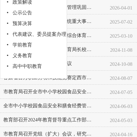
·
政策解读
教育部部署开展基础教育规范管理巩固年行动
2026-04-01
·
公示公告
·
市教育局组织召开全市教育系统重大事故隐患排查专题培训会议
2025-07-02
预算决算
·
代表建议、委员提案办理
定西：义务教育阶段学生每天综合体育活动时间不低于2小时
2025-03-10
·
学前教育
定西市教育局召开选派县区教育局长校长赴重庆谢家湾学校驻校学习培训会议
2024-11-08
·
义务教育
·
汪尚学主持召开市委常委会会议
2024-10-08
高中中职教育
甘肃省百万职工劳动和技能竞赛定西市第五届中小学幼儿园教师“三字一话”...
2024-08-07
市教育局召开全市中小学校园食品安全和膳食经费管理专项整治工作推进会
2024-07-05
全市中小学校园食品安全和膳食经费管理突出问题专项整治工作部署会暨教育...
2024-06-03
教育部召开2024年教育督导重点工作部署会暨义务教育优质均衡发展督导...
2024-05-03
市教育局召开党组（扩大）会议，研究部署在市直教育系统开展党纪学习教育
2024-04-16