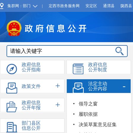
集群网：部门
|
定西市政务服务网
安定区
通渭县
陇西县
政府信息
政府信息
公开指南
公开制度
+
-
法定主动
政策文件
公开内容
·
+
+
政府信息
依申请公
领导之窗
公开年报
开
·
履职依据
·
部门县区
决策草案意见征集
信息公开