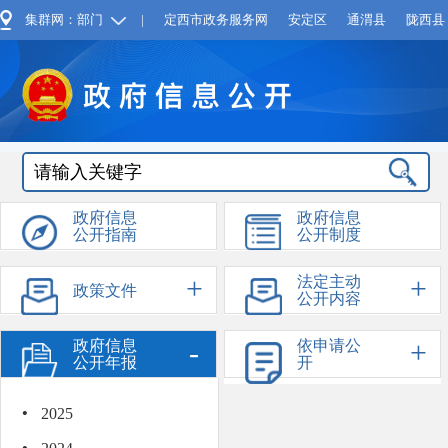
集群网：部门
|
定西市政务服务网
安定区
通渭县
陇西县
政府信息
政府信息
公开指南
公开制度
+
+
法定主动
政策文件
公开内容
-
+
政府信息
依申请公
公开年报
开
·
2025
部门县区
信息公开