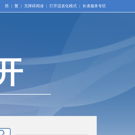
录
简
|
繁
|
无障碍阅读
|
打开适老化模式
|
长者服务专区
开