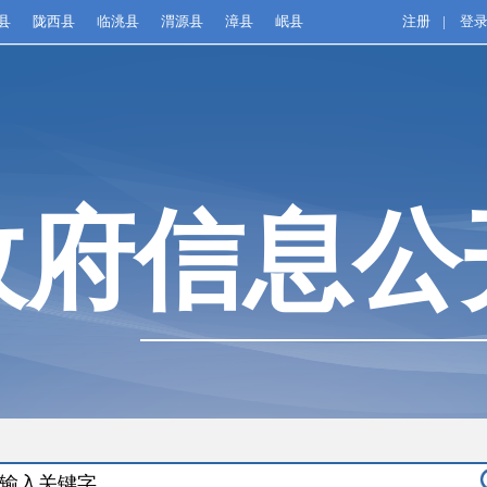
县
陇西县
临洮县
渭源县
漳县
岷县
注册
|
登
政府信息公