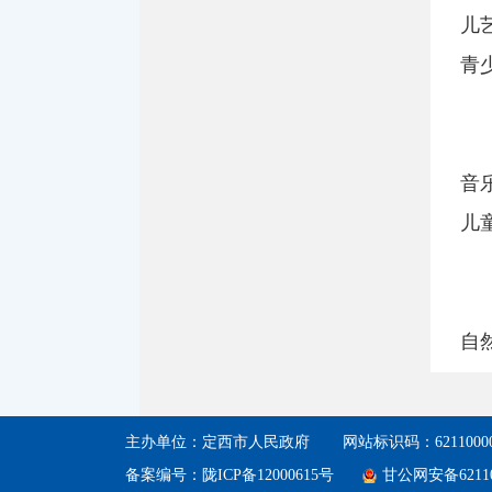
儿
青
音
儿
石
自
象
奖
主办单位：定西市人民政府
网站标识码：62110000
备案编号：陇ICP备12000615号
甘公网安备62110