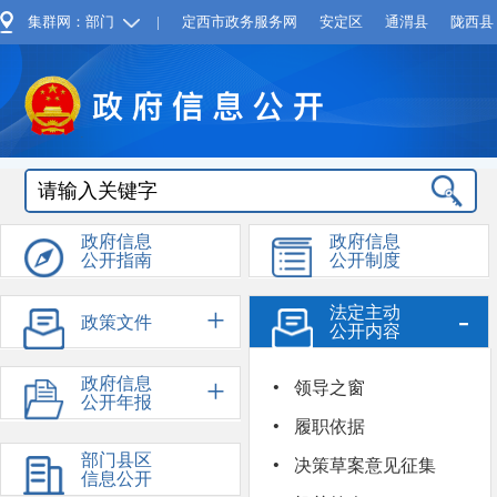
集群网：部门
|
定西市政务服务网
安定区
通渭县
陇西县
政府信息
政府信息
公开指南
公开制度
+
-
法定主动
政策文件
公开内容
·
+
+
政府信息
依申请公
领导之窗
公开年报
开
·
履职依据
·
部门县区
决策草案意见征集
信息公开