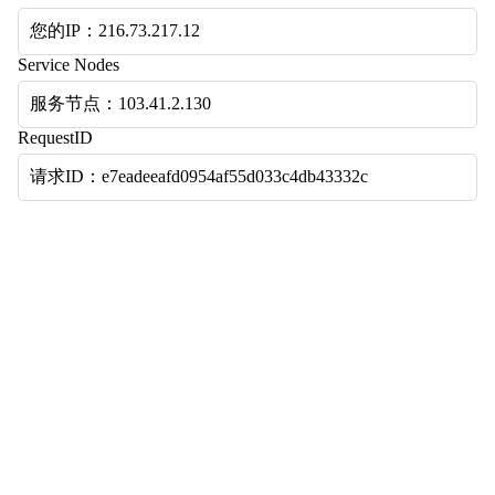
您的IP：216.73.217.12
Service Nodes
服务节点：103.41.2.130
RequestID
请求ID：e7eadeeafd0954af55d033c4db43332c