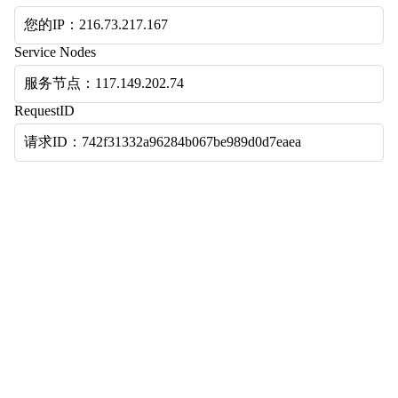
您的IP：216.73.217.167
Service Nodes
服务节点：117.149.202.74
RequestID
请求ID：742f31332a96284b067be989d0d7eaea