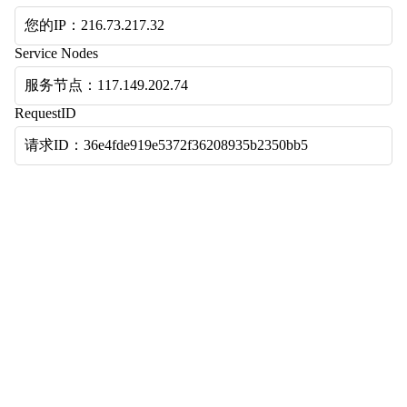
您的IP：216.73.217.32
Service Nodes
服务节点：117.149.202.74
RequestID
请求ID：36e4fde919e5372f36208935b2350bb5