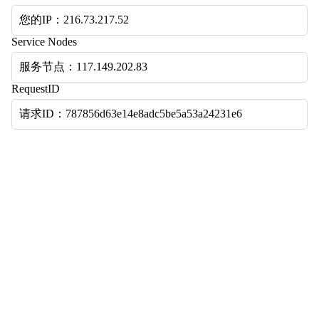
您的IP：216.73.217.52
Service Nodes
服务节点：117.149.202.83
RequestID
请求ID：787856d63e14e8adc5be5a53a24231e6