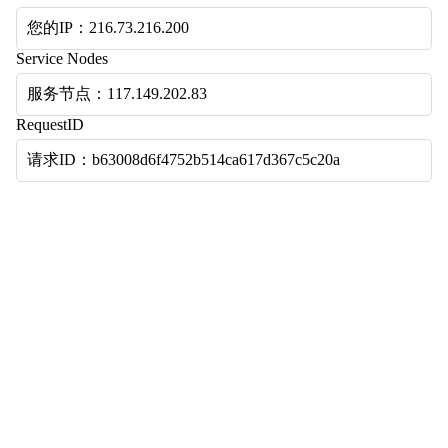
您的IP：216.73.216.200
Service Nodes
服务节点：117.149.202.83
RequestID
请求ID：b63008d6f4752b514ca617d367c5c20a