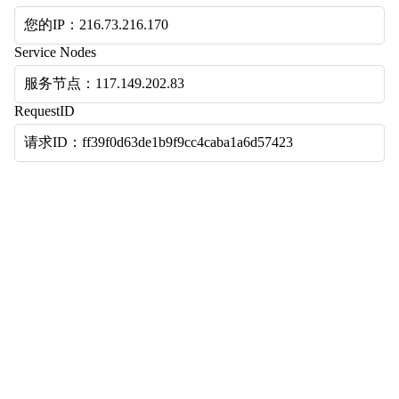
您的IP：216.73.216.170
Service Nodes
服务节点：117.149.202.83
RequestID
请求ID：ff39f0d63de1b9f9cc4caba1a6d57423