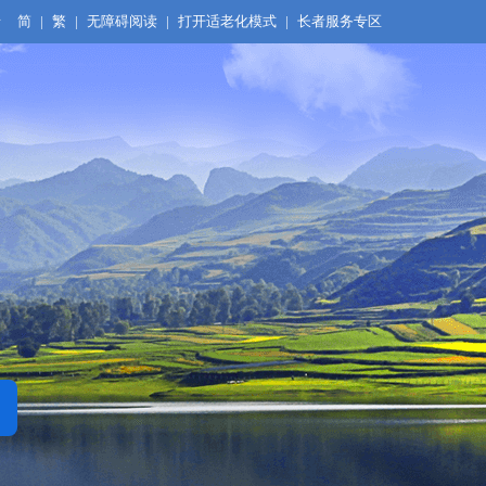
录
简
|
繁
|
无障碍阅读
|
打开适老化模式
|
长者服务专区