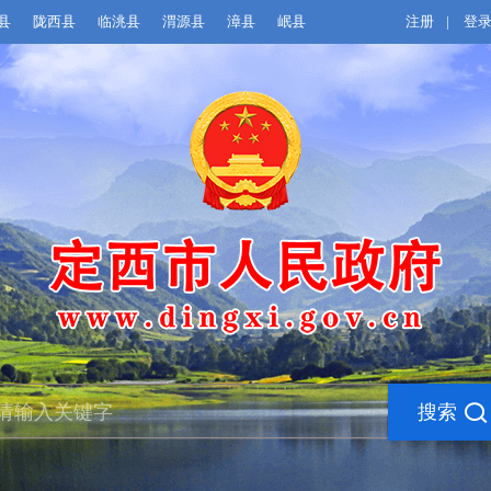
县
陇西县
临洮县
渭源县
漳县
岷县
注册
|
登