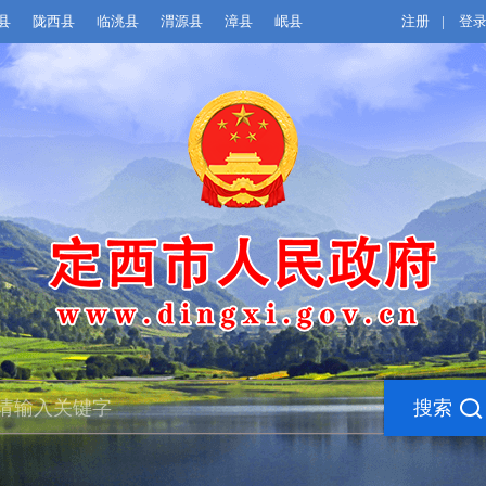
县
陇西县
临洮县
渭源县
漳县
岷县
注册
|
登