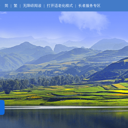
录
简
|
繁
|
无障碍阅读
|
打开适老化模式
|
长者服务专区