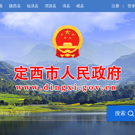
县
陇西县
临洮县
渭源县
漳县
岷县
注册
|
登