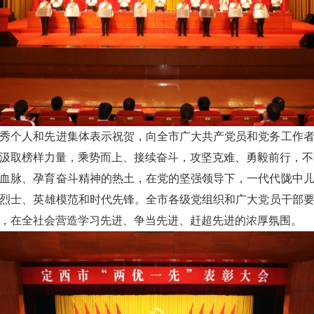
秀个人和先进集体表示祝贺，向全市广大共产党员和党务工作
汲取榜样力量，乘势而上、接续奋斗，攻坚克难、勇毅前行，不
血脉、孕育奋斗精神的热土，在党的坚强领导下，一代代陇中
烈士、英雄模范和时代先锋。全市各级党组织和广大党员干部
，在全社会营造学习先进、争当先进、赶超先进的浓厚氛围。