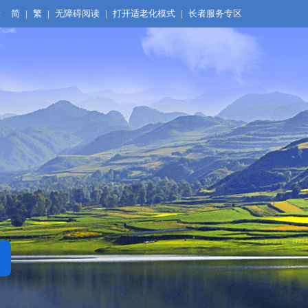
录
简
|
繁
|
无障碍阅读
|
打开适老化模式
|
长者服务专区