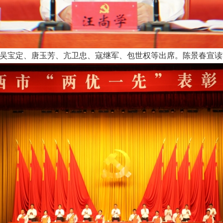
吴宝定、唐玉芳、亢卫忠、寇继军、包世权等出席。陈景春宣读