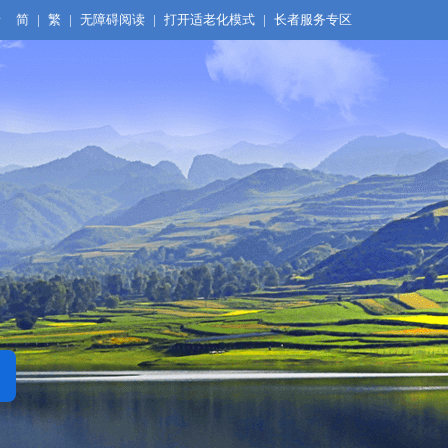
录
简
|
繁
|
无障碍阅读
|
打开适老化模式
|
长者服务专区