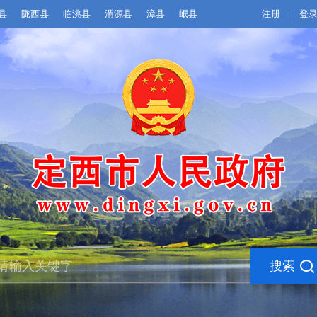
县
陇西县
临洮县
渭源县
漳县
岷县
注册
|
登