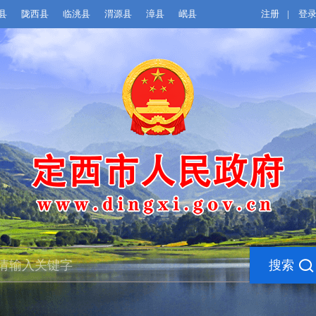
县
陇西县
临洮县
渭源县
漳县
岷县
注册
|
登