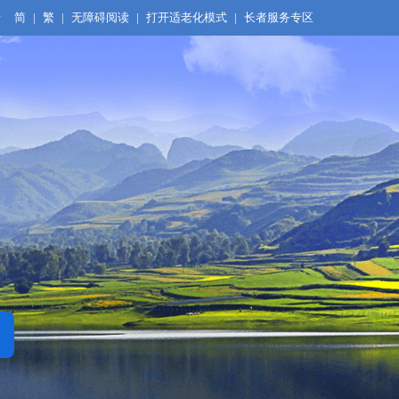
录
简
|
繁
|
无障碍阅读
|
打开适老化模式
|
长者服务专区