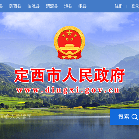
县
陇西县
临洮县
渭源县
漳县
岷县
注册
|
登