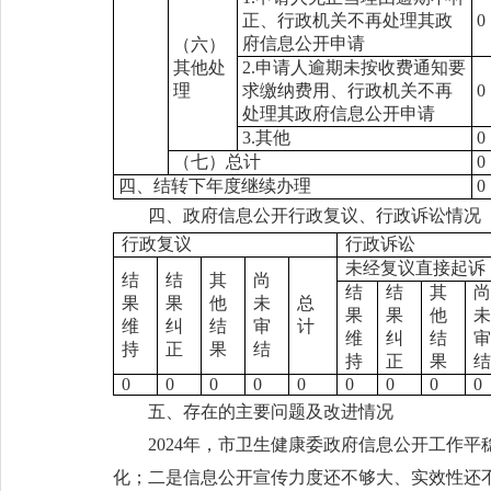
正、行政机关不再处理其政
0
府信息公开申请
（六）
其他处
2.申请人逾期未按收费通知要
理
求缴纳费用、行政机关不再
0
处理其政府信息公开申请
3.其他
0
（七）总计
0
四、结转下年度继续办理
0
四、政府信息公开行政复议、行政诉讼情况
行政复议
行政诉讼
未经复议直接起诉
结
结
其
尚
结
结
其
尚
果
果
他
未
总
果
果
他
未
维
纠
结
审
计
维
纠
结
审
持
正
果
结
持
正
果
结
0
0
0
0
0
0
0
0
0
五、存在的主要问题及改进情况
2024年，市卫生健康委政府信息公开工作
化；二是信息公开宣传力度还不够大、实效性还