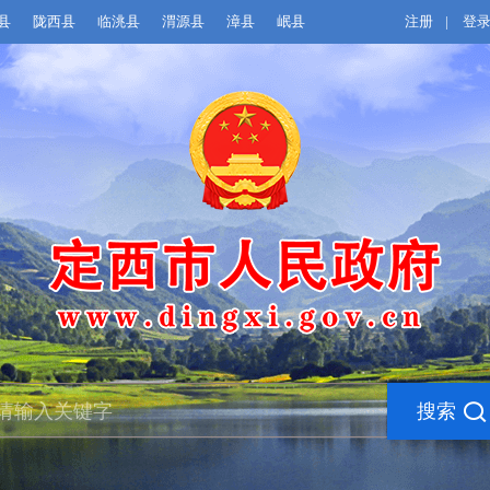
县
陇西县
临洮县
渭源县
漳县
岷县
注册
|
登