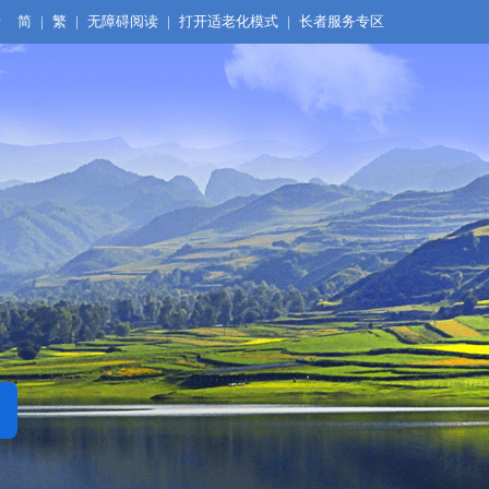
录
简
|
繁
|
无障碍阅读
|
打开适老化模式
|
长者服务专区