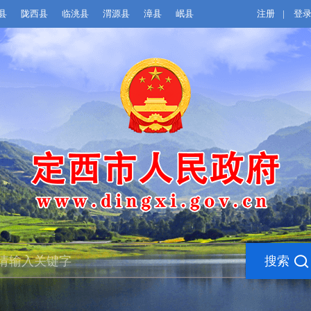
县
陇西县
临洮县
渭源县
漳县
岷县
注册
|
登