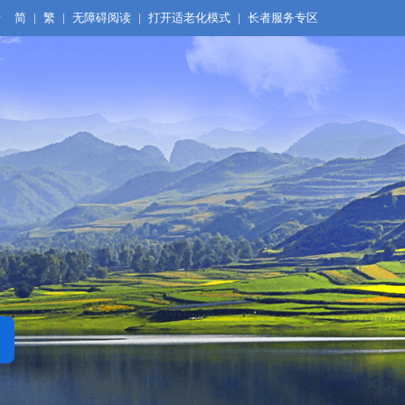
录
简
|
繁
|
无障碍阅读
|
打开适老化模式
|
长者服务专区