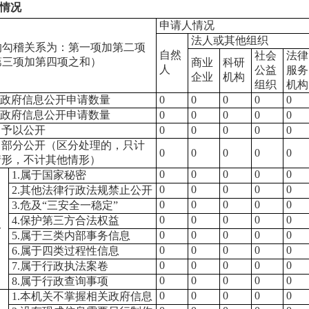
情况
申请人情况
法人或其他组织
的勾稽关系为：第一项加第二项
自然
社会
法律
第三项加第四项之和）
商业
科研
人
公益
服务
企业
机构
组织
机构
政府信息公开申请数量
0
0
0
0
0
政府信息公开申请数量
0
0
0
0
0
）予以公开
0
0
0
0
0
）部分公开（区分处理的，只计
0
0
0
0
0
情形，不计其他情形）
0
0
0
0
0
1.属于国家秘密
0
0
0
0
0
2.其他法律行政法规禁止公开
0
0
0
0
0
3.危及“三安全一稳定”
）
0
0
0
0
0
4.保护第三方合法权益
公
0
0
0
0
0
5.属于三类内部事务信息
0
0
0
0
0
6.属于四类过程性信息
0
0
0
0
0
7.属于行政执法案卷
0
0
0
0
0
8.属于行政查询事项
0
0
0
0
0
1.本机关不掌握相关政府信息
）