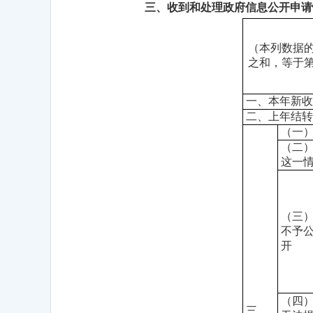
三、收到和处理政府信息公开申请
（本列数据
之和，等于
一、本年新收
二、上年结转
（一
（二
这一
（三
不予
开
（四
三、