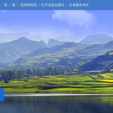
录
简
|
繁
|
无障碍阅读
|
打开适老化模式
|
长者服务专区