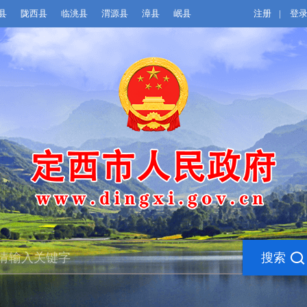
县
陇西县
临洮县
渭源县
漳县
岷县
注册
|
登