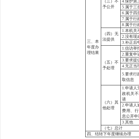
（三）不
4.保护
予公开
5.属于
6.属于
7.属于
8.属于
1.本机
（四）无
2.没有
法提供
三、本
3.补正
年度办
1.信访
理结果
2.重复申
3.要求
（五）不
4.无正
予处理
5.要求
取信息
1.申请
政机关不
请
（六）其
2.申请
他处理
费用、行
息公开申
3.其他
（七）总计
四、结转下年度继续办理