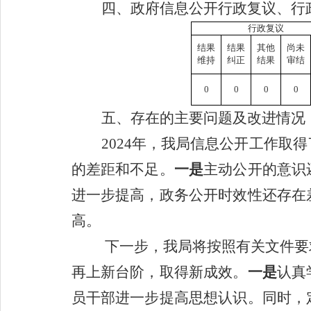
四、政府信息公开行政复议、行
行政复议
结果
结果
其他
尚未
维持
纠正
结果
审结
0
0
0
0
五、存在的主要问题及改进情况
202
4
年，我局信息公开工作取得
的
差距和不足
。
一是
主动公开的意识
进一步提高，
政务公开时效性
还存在
高。
下一步，我局将按照有关文件要
再上新台阶，
取得新成效。
一是
认真
员干部进一步提高思想认识。同时，