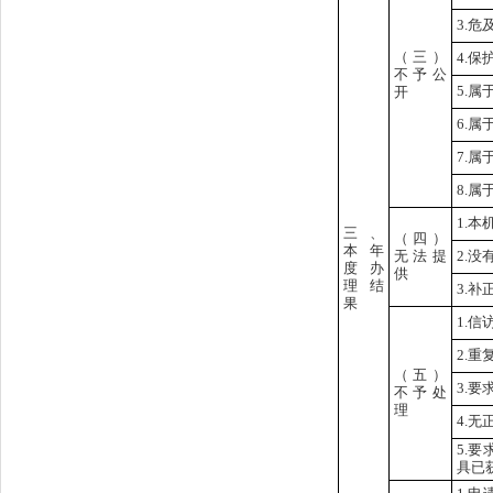
3.危
（三）
4.
不予公
5.
开
6.
7.
8.
1.
三、
（四）
本年
无法提
2.
度办
供
理结
3.
果
1.
2.重
（五）
3.
不予处
理
4.
5.
具已