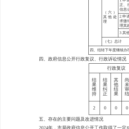
1.
正、
信息
（六）
2.
其他处
求缴
理
理其
3.其
（七）总计
四、结转下年度继续办
四、政府信息公开行政复议、行政诉讼情况
行政复议
结
结
其
果
果
他
维
纠
结
持
正
果
2
0
0
0
五、存在的主要问题及改进情况
2024年，市局政府信息公开工作取得了一