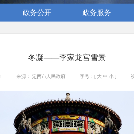
政务公开
政务服务
冬凝——李家龙宫雪景
01
来源： 定西市人民政府
字号：[
大
中
小
]