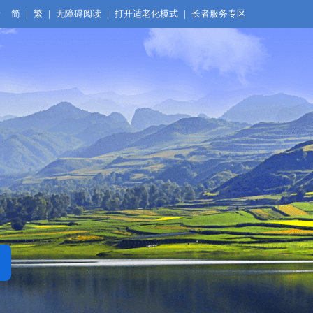
录
简
|
繁
|
无障碍阅读
|
打开适老化模式
|
长者服务专区