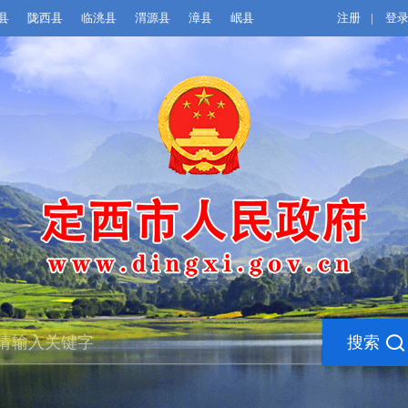
县
陇西县
临洮县
渭源县
漳县
岷县
注册
|
登