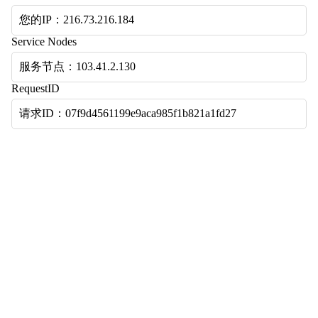
您的IP：216.73.216.184
Service Nodes
服务节点：103.41.2.130
RequestID
请求ID：07f9d4561199e9aca985f1b821a1fd27