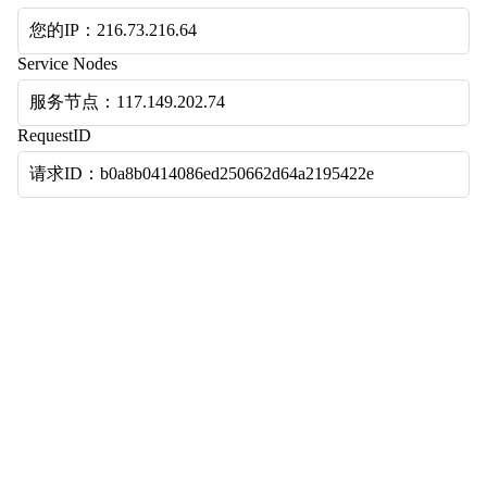
您的IP：216.73.216.64
Service Nodes
服务节点：117.149.202.74
RequestID
请求ID：b0a8b0414086ed250662d64a2195422e