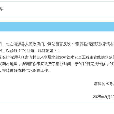
毕
候可以修好？”的问题，现答复如下：

民药材地里，协调赔偿事宜耗费了部分时间，于9月9日完成维修，9月
，持续做好农村供水保障工作。

                                                                                           渭源县水务局

                                                                                                          