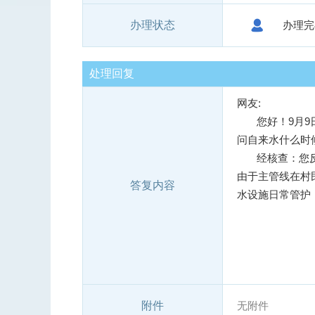
办理状态
办理完
处理回复
网友:

       您好！9月9日，您在渭源县人民政府门户网站留言反映：“渭源县清源镇张家湾村自来水停水一周以上，影响村民日常生活，请
问自来水什么时
       经核查：您反映的清源镇张家湾村自来水属北部农村饮水安全工程主管线供水范围。北部主管线漏水导致清源镇张家湾村停水，
由于主管线在村
答复内容
水设施日常管护
                             
附件
无附件