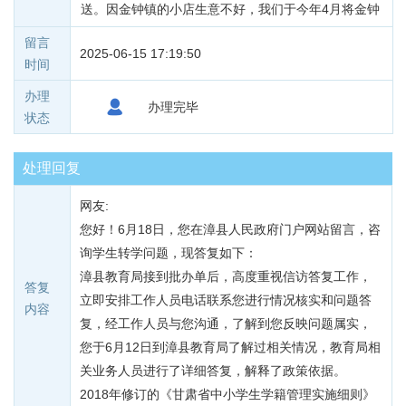
送。因金钟镇的小店生意不好，我们于今年4月将金钟
镇的店转让，并同月在漳县武阳镇城关村西街社开了
留言
2025-06-15 17:19:50
一个店，因孩子上学是大事，我现在想把三个孩子都
时间
转到漳县县城上学，方便我们照看，但我找县教育
办理
局，教育局意思让我们的等到下学期开学以后再办理
办理完毕
状态
孩子转学事宜。按照我的想法，大孙子在金钟镇挖度
读书，另外两个在老家岷县上学，比较远比较麻烦，
处理回复
我们最近也不太忙，我想现在早早把孙子转学该办理
的手续办理完，开学娃直接入学，这样孙子们也能适
网友:
应。等到下学期办不了转学咋办？现在早早办理好，
您好！6月18日，您在漳县人民政府门户网站留言，咨
下学期直接上不是更好吗？县教育局说现在办理不
询学生转学问题，现答复如下：
了！我就想问现在办理不了，开学了假如也办理不
漳县教育局接到批办单后，高度重视信访答复工作，
答复
了，是不是把娃们的学习耽搁了？
立即安排工作人员电话联系您进行情况核实和问题答
内容
复，经工作人员与您沟通，了解到您反映问题属实，
您于6月12日到漳县教育局了解过相关情况，教育局相
关业务人员进行了详细答复，解释了政策依据。
2018年修订的《甘肃省中小学生学籍管理实施细则》