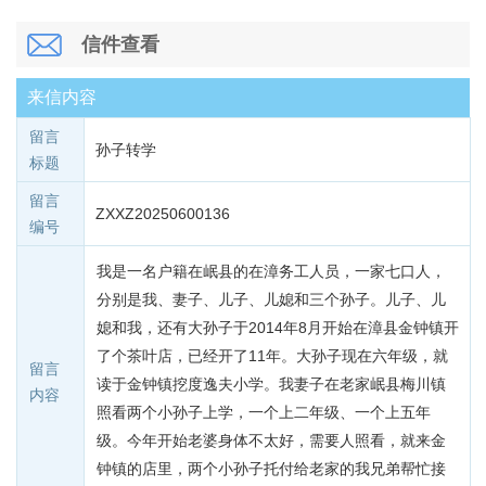
信件查看
来信内容
留言
孙子转学
标题
留言
ZXXZ20250600136
编号
我是一名户籍在岷县的在漳务工人员，一家七口人，
分别是我、妻子、儿子、儿媳和三个孙子。儿子、儿
媳和我，还有大孙子于2014年8月开始在漳县金钟镇开
了个茶叶店，已经开了11年。大孙子现在六年级，就
留言
读于金钟镇挖度逸夫小学。我妻子在老家岷县梅川镇
内容
照看两个小孙子上学，一个上二年级、一个上五年
级。今年开始老婆身体不太好，需要人照看，就来金
钟镇的店里，两个小孙子托付给老家的我兄弟帮忙接