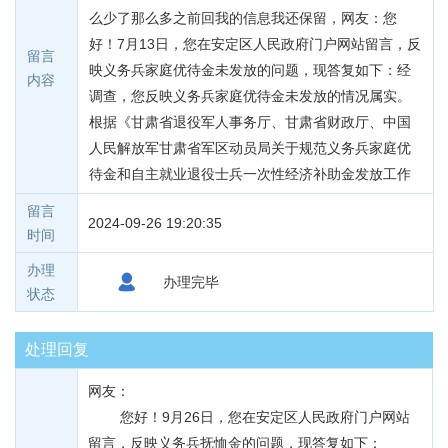
么少了那么多之前回我的信息我还保留，网友：您
好！7月13日，您在安定区人民政府门户网站留言，反
留言
映义务兵家庭优待金未发放的问题，现答复如下：经
内容
调查，您反映义务兵家庭优待金未发放的情况属实。
根据《甘肃省退役军人事务厅、甘肃省财政厅、中国
人民解放军甘肃省军区动员局关于规范义务兵家庭优
待金和自主就业退役士兵一次性经济补助金发放工作
的通知》（甘退役军人发［2021]102号）和《甘肃省
留言
2024-09-26 19:20:35
义务兵家庭优待金发放管理办法》（甘退役军人发
时间
［2021]89号）文件规定：“家庭优待金在服义务兵役
办理
期间发放，补助标准按义务兵入伍上一年度城镇居民
办理完毕
状态
人均消费支出的95％确定。2011-2018年入伍的义务
兵家庭优待金由省级和市县共同负担，其中：省级财
处理回复
政承担60%，市县财政承担40%。您是2016年入伍，
应发放义务兵家庭优待金共33156.90元，目前应发放
网友：
名单已上报省退役军人事务厅审核。省退役军人事务
        您好！9月26日，您在安定区人民政府门户网站
厅对2011年﹣2018年义务兵家庭优待金发放分两批下
留言，反映义务兵抚恤金的问题，现答复如下：