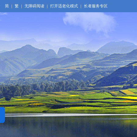
录
简
|
繁
|
无障碍阅读
|
打开适老化模式
|
长者服务专区