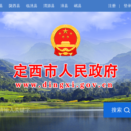
县
陇西县
临洮县
渭源县
漳县
岷县
注册
|
登