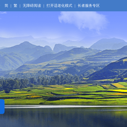
录
简
|
繁
|
无障碍阅读
|
打开适老化模式
|
长者服务专区