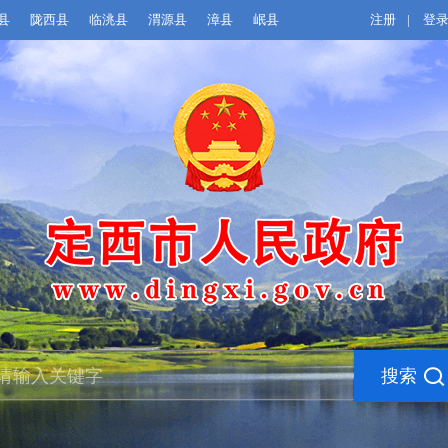
县
陇西县
临洮县
渭源县
漳县
岷县
注册
|
登