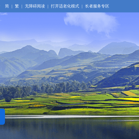
录
简
|
繁
|
无障碍阅读
|
打开适老化模式
|
长者服务专区