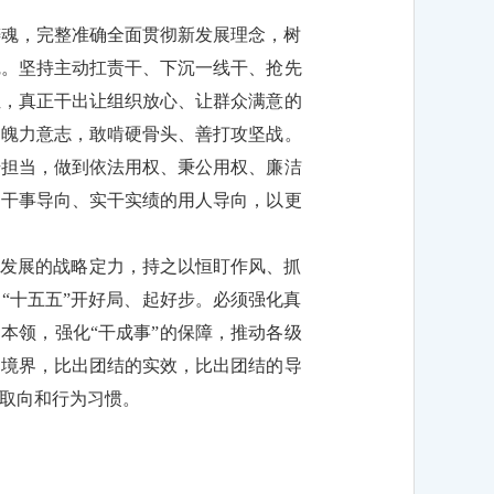
铸魂，完整准确全面贯彻新发展理念，树
觉。坚持主动扛责干、下沉一线干、抢先
位，真正干出让组织放心、让群众满意的
的魄力意志，敢啃硬骨头、善打攻坚战。
干担当，做到依法用权、秉公用权、廉洁
的干事导向、实干实绩的用人导向，以更
赶发展的战略定力，持之以恒盯作风、抓
“十五五”开好局、起好步。必须强化真
本领，强化“干成事”的保障，推动各级
的境界，比出团结的实效，比出团结的导
取向和行为习惯。