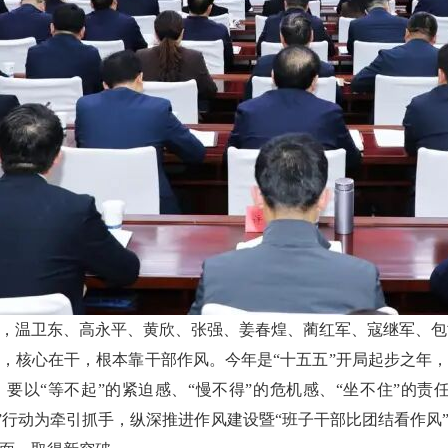
，温卫东、高永平、黄欣、张强、姜春煌、蔺红军、寇继军、包
，核心在干，根本靠干部作风。今年是“十五五”开局起步之年
要以“等不起”的紧迫感、“慢不得”的危机感、“坐不住”的责
看”行动为牵引抓手，纵深推进作风建设暨“班子干部比团结看作