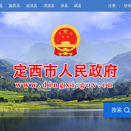
县
陇西县
临洮县
渭源县
漳县
岷县
注册
|
登