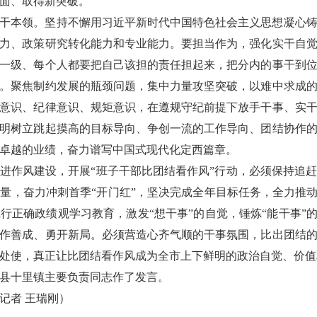
面、取得新突破。
干本领。坚持不懈用习近平新时代中国特色社会主义思想凝心
力、政策研究转化能力和专业能力。要担当作为，强化实干自
一级、每个人都要把自己该担的责任担起来，把分内的事干到
。聚焦制约发展的瓶颈问题，集中力量攻坚突破，以难中求成
意识、纪律意识、规矩意识，在遵规守纪前提下放手干事、实
明树立跳起摸高的目标导向、争创一流的工作导向、团结协作
卓越的业绩，奋力谱写中国式现代化定西篇章。
进作风建设，开展“班子干部比团结看作风”行动，必须保持追
量，奋力冲刺首季“开门红”，坚决完成全年目标任务，全力推动
行正确政绩观学习教育，激发“想干事”的自觉，锤炼“能干事”的
作善成、勇开新局。必须营造心齐气顺的干事氛围，比出团结
处使，真正让比团结看作风成为全市上下鲜明的政治自觉、价值
县十里镇主要负责同志作了发言。
记者 王瑞刚
）