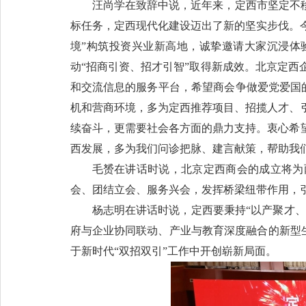
汪尚学在致辞中说，近年来，定西市坚定不
标任务，定西现代化建设迈出了新的坚实步伐。今
境”构筑投资兴业新高地，诚挚邀请大家沉浸体
动“招商引资、招才引智”取得新成效。北京定
和交流信息的服务平台，希望商会争做爱党爱国的
机和营商环境，多为定西推荐项目、招揽人才、
续奋斗，更需要社会各方面的鼎力支持。衷心希
西发展，多为我们问诊把脉、建言献策，帮助我
毛赟在讲话时说，北京定西商会的成立将为
会、团结立会、服务兴会，发挥桥梁纽带作用，
杨志明在讲话时说，定西要秉持“以产聚才、
府与企业协同联动、产业与教育深度融合的新型生
于新时代“双招双引”工作中开创崭新局面。