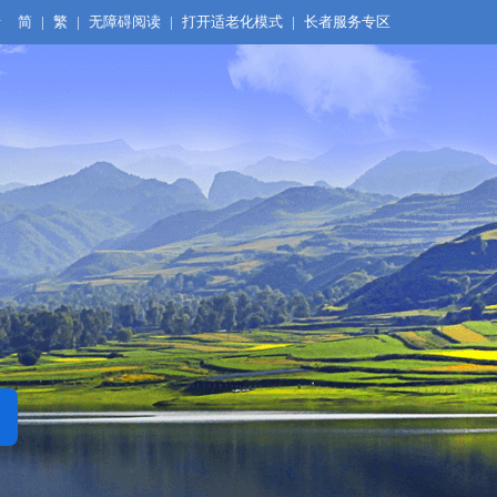
录
简
|
繁
|
无障碍阅读
|
打开适老化模式
|
长者服务专区