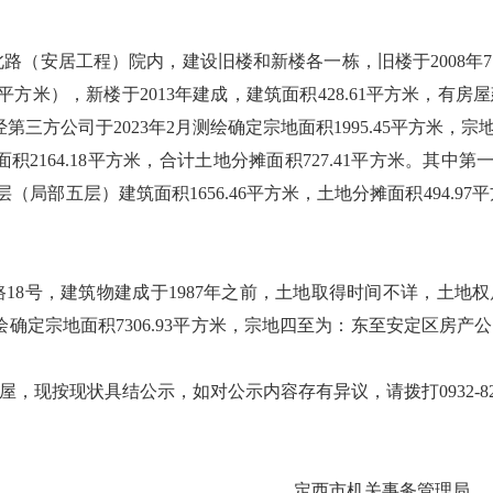
北路（安居工程）院内，建设旧楼和新楼各一栋，旧楼于2008年
.22平方米），新楼于2013年建成，建筑面积428.61平方米
）。经第三方公司于2023年2月测绘确定宗地面积1995.45平方
2164.18平方米，合计土地分摊面积727.41平方米。其中第一
层（局部五层）建筑面积1656.46平方米，土地分摊面积494.97
路18号，建筑物建成于1987年之前，土地取得时间不详，土
测绘确定宗地面积7306.93平方米，宗地四至为：东至安定区房
，现按现状具结公示，如对公示内容存有异议，请拨打0932-821709
机关事务管理局