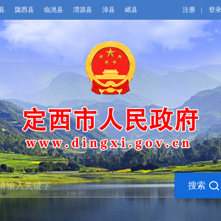
县
陇西县
临洮县
渭源县
漳县
岷县
注册
|
登