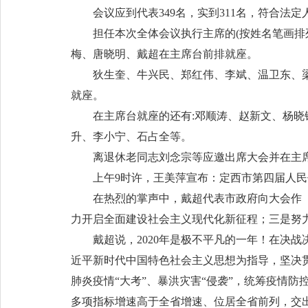
会议应到代表349名，实到311名，符合法定
担任本次全体会议执行主席的(按姓名笔画排列
梅、唐晓明、戴超在主席台前排就座。
狄生奎、牛兴民、郑红伟、李斌、温卫东、梁
就座。
在主席台就座的还有:邓顺涛、赵新文、杨晓锋
升、李小宁、石占全等。
离退休老同志刘念宗等应邀出席大会并在主
上午9时许，王美萍宣布：定西市第四届人民
在热烈的掌声中，戴超代表市政府向大会作《政
力开启全面建设社会主义现代化新征程；三是努力
戴超说，2020年是极不平凡的一年！在决战
近平新时代中国特色社会主义思想为指导，坚决
肺炎疫情“大考”、暴洪灾害“侵袭”，统筹疫情
多项指标增速高于全省增速、位居全省前列，交出了